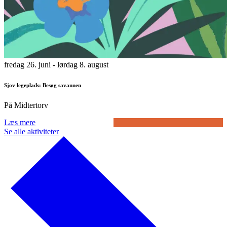
fredag 26. juni
- lørdag 8. august
Sjov legeplads: Besøg savannen
På Midtertorv
Læs mere
Se alle aktiviteter