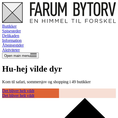
Butikker
Spisesteder
Delikaden
Information
Åbningstider
Aktiviteter
Open main menu
Hu-hej vilde dyr
Kom til safari, sommersjov og shopping i 49 butikker
C
m
Det bliver helt vildt
Det bliver helt vildt
L
L