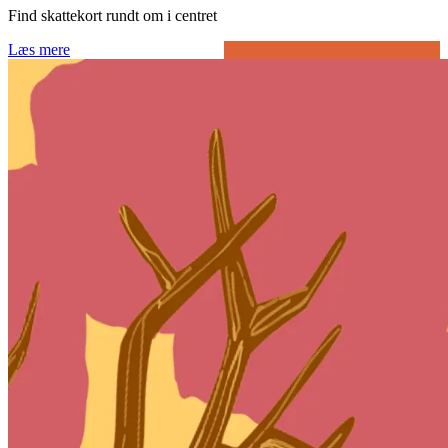
Find skattekort rundt om i centret
Læs mere