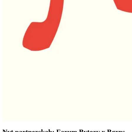
Nyt partnerskab: Farum Bytorv x Børns